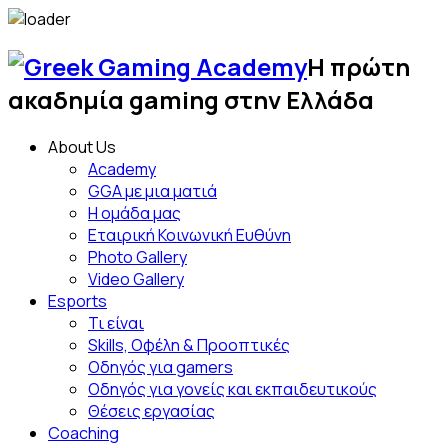
Skip
to
Η πρώτη
content
Greek
ακαδημία gaming στην Ελλάδα
Gami
About Us
Acad
Academy
GGA με μια ματιά
Η ομάδα μας
Εταιρική Κοινωνική Ευθύνη
Photo Gallery
Video Gallery
Esports
Τι είναι
Skills, Οφέλη & Προοπτικές
Οδηγός για gamers
Οδηγός για γονείς και εκπαιδευτικούς
Θέσεις εργασίας
Coaching