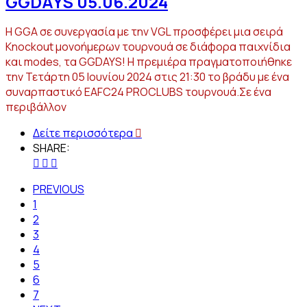
GGDAYS 05.06.2024
Η GGA σε συνεργασία με την VGL προσφέρει μια σειρά
Knockout μονοήμερων τουρνουά σε διάφορα παιχνίδια
και modes, τα GGDAYS! Η πρεμιέρα πραγματοποιήθηκε
την Τετάρτη 05 Ιουνίου 2024 στις 21:30 το βράδυ με ένα
συναρπαστικό EAFC24 PROCLUBS τουρνουά.Σε ένα
περιβάλλον
Δείτε περισσότερα
SHARE:
PREVIOUS
1
2
3
4
5
6
7