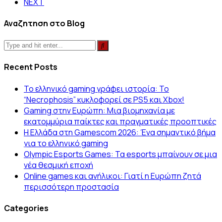
NEXT
Αναζητηση στο Blog
Recent Posts
Το ελληνικό gaming γράφει ιστορία: Το
“Necrophosis” κυκλοφορεί σε PS5 και Xbox!
Gaming στην Ευρώπη: Μια βιομηχανία με
εκατομμύρια παίκτες και πραγματικές προοπτικές
Η Ελλάδα στη Gamescom 2026: Ένα σημαντικό βήμα
για το ελληνικό gaming
Olympic Esports Games: Τα esports μπαίνουν σε μια
νέα θεσμική εποχή
Online games και ανήλικοι: Γιατί η Ευρώπη ζητά
περισσότερη προστασία
Categories