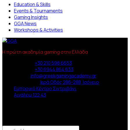
Education & Skills
Events & Tournaments
Gaming Insights
GGA News
Workshops & Activities
Η πρώτη ακαδημία gaming στην Ελλάδα
Phone :
+30 210 598 6653
Phone :
+30 6944 864 633
Email :
info@greekgamingacademy.gr
Διεύθυνση :
Ιερά Οδός 286-288, Ισόγειο
Εμπορικό Κέντρο Σιντριβάνι
Αιγάλεω 122 43
Newsletter
Subscribe