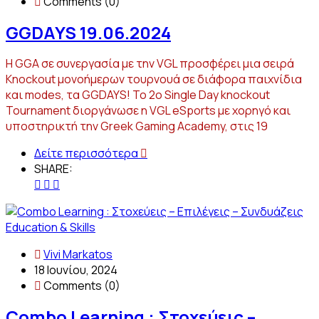
Comments (0)
GGDAYS 19.06.2024
Η GGA σε συνεργασία με την VGL προσφέρει μια σειρά
Knockout μονοήμερων τουρνουά σε διάφορα παιχνίδια
και modes, τα GGDAYS! Το 2ο Single Day knockout
Tournament διοργάνωσε η VGL eSports με χορηγό και
υποστηρικτή την Greek Gaming Academy, στις 19
Δείτε περισσότερα
SHARE:
Education & Skills
Vivi Markatos
18 Ιουνίου, 2024
Comments (0)
Combo Learning : Στοχεύεις –