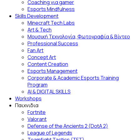
Coaching για gamer
Esports Mindfulness
Skills Development
Minecraft Tech Labs
Art & Tech
Μουσική Τεχνολογία, Φωτογραφία & Βίντεο
Professional Success
Fan Αrt
Concept Art
Content Creation
Esports Management
Corporate & Academic Esports Training
Program
AI & DIGITAL SKILLS
Workshops
Παιχνιδια
Fortnite
Valorant
Defense of the Ancients 2 (DotA 2)
League of Legends
Teamfight Tactics (TFT)