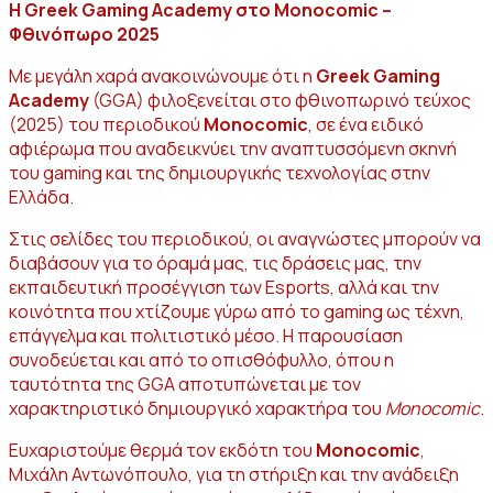
Η
Greek Gaming Academy
στο
Monocomic –
Φθινόπωρο
2025
Με μεγάλη χαρά ανακοινώνουμε ότι η
Greek Gaming
Academy
(GGA) φιλοξενείται στο φθινοπωρινό τεύχος
(2025) του περιοδικού
Monocomic
, σε ένα ειδικό
αφιέρωμα που αναδεικνύει την αναπτυσσόμενη σκηνή
του gaming και της δημιουργικής τεχνολογίας στην
Ελλάδα.
Στις σελίδες του περιοδικού, οι αναγνώστες μπορούν να
διαβάσουν για το όραμά μας, τις δράσεις μας, την
εκπαιδευτική προσέγγιση των Esports, αλλά και την
κοινότητα που χτίζουμε γύρω από το gaming ως τέχνη,
επάγγελμα και πολιτιστικό μέσο. Η παρουσίαση
συνοδεύεται και από το οπισθόφυλλο, όπου η
ταυτότητα της GGA αποτυπώνεται με τον
χαρακτηριστικό δημιουργικό χαρακτήρα του
Monocomic
.
Ευχαριστούμε θερμά τον εκδότη του
Monocomic
,
Μιχάλη Αντωνόπουλο, για τη στήριξη και την ανάδειξη