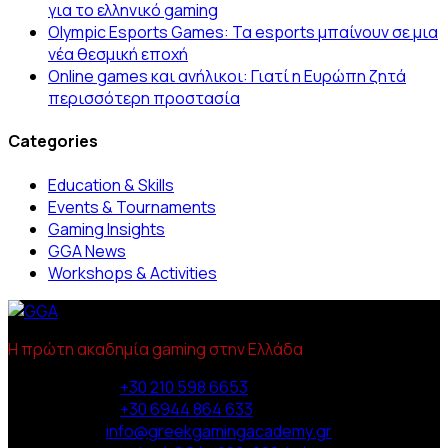
για το ελληνικό gaming
Olympic Esports Games: Τα esports μπαίνουν σε μια
νέα θεσμική εποχή
Online games και ανήλικοι: Γιατί η Ευρώπη ζητά
περισσότερη προστασία
Categories
Education & Skills
Events & Tournaments
Gaming Insights
GGA News
Workshops & Activities
Η πρώτη ακαδημία gaming στην Ελλάδα
Phone :
+30 210 598 6653
Phone :
+30 6944 864 633
Email :
info@greekgamingacademy.gr