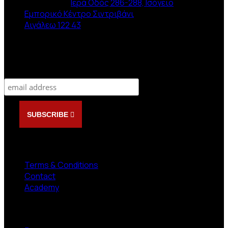
Διεύθυνση :
Ιερά Οδός 286-288, Ισόγειο
Εμπορικό Κέντρο Σιντριβάνι
Αιγάλεω 122 43
Newsletter
Subscribe
SUBSCRIBE
NEED HELP?
Terms & Conditions
Contact
Academy
Follow us