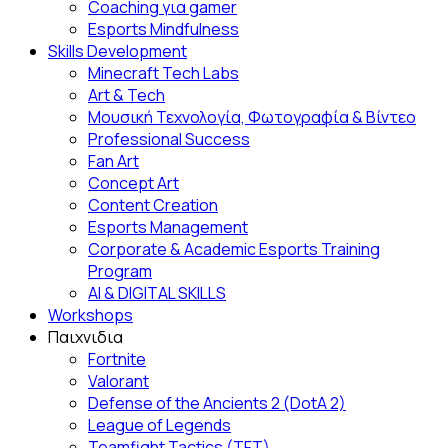
Coaching για gamer
Esports Mindfulness
Skills Development
Minecraft Tech Labs
Art & Tech
Μουσική Τεχνολογία, Φωτογραφία & Βίντεο
Professional Success
Fan Αrt
Concept Art
Content Creation
Esports Management
Corporate & Academic Esports Training
Program
AI & DIGITAL SKILLS
Workshops
Παιχνιδια
Fortnite
Valorant
Defense of the Ancients 2 (DotA 2)
League of Legends
Teamfight Tactics (TFT)