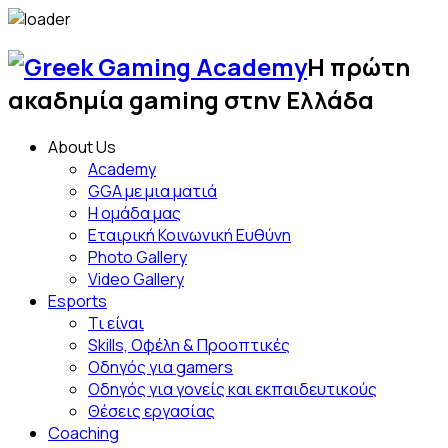
Skip
to
Η πρώτη
content
Greek
ακαδημία gaming στην Ελλάδα
Gami
About Us
Acad
Academy
GGA με μια ματιά
Η ομάδα μας
Εταιρική Κοινωνική Ευθύνη
Photo Gallery
Video Gallery
Esports
Τι είναι
Skills, Οφέλη & Προοπτικές
Οδηγός για gamers
Οδηγός για γονείς και εκπαιδευτικούς
Θέσεις εργασίας
Coaching