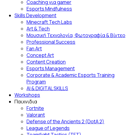
Coaching για gamer
Esports Mindfulness
Skills Development
Minecraft Tech Labs
Art & Tech
Μουσική Τεχνολογία, Φωτογραφία & Βίντεο
Professional Success
Fan Αrt
Concept Art
Content Creation
Esports Management
Corporate & Academic Esports Training
Program
AI & DIGITAL SKILLS
Workshops
Παιχνιδια
Fortnite
Valorant
Defense of the Ancients 2 (DotA 2)
League of Legends
Teamfight Tactics (TFT)