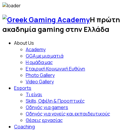
Skip
to
Η πρώτη
content
Greek
ακαδημία gaming στην Ελλάδα
Gami
About Us
Acad
Academy
GGA με μια ματιά
Η ομάδα μας
Εταιρική Κοινωνική Ευθύνη
Photo Gallery
Video Gallery
Esports
Τι είναι
Skills, Οφέλη & Προοπτικές
Οδηγός για gamers
Οδηγός για γονείς και εκπαιδευτικούς
Θέσεις εργασίας
Coaching