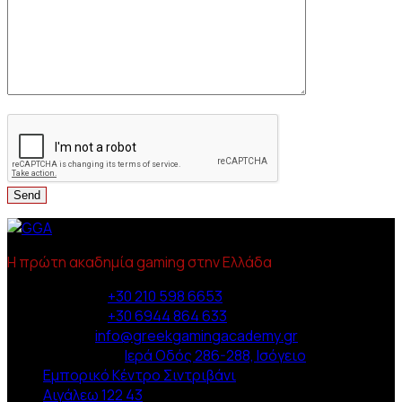
Η πρώτη ακαδημία gaming στην Ελλάδα
Phone :
+30 210 598 6653
Phone :
+30 6944 864 633
Email :
info@greekgamingacademy.gr
Διεύθυνση :
Ιερά Οδός 286-288, Ισόγειο
Εμπορικό Κέντρο Σιντριβάνι
Αιγάλεω 122 43