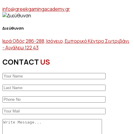
info@greekgamingacademy.gr
Διεύθυνση
Ιερά Οδός 286-288, Ισόγειο, Εμπορικό Κέντρο Σιντριβάνι
- Αιγάλεω 122 43
CONTACT
US