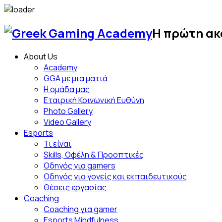
Skip
to
Η πρώτη ακ
content
About Us
Academy
GGA με μια ματιά
Η ομάδα μας
Εταιρική Κοινωνική Ευθύνη
Photo Gallery
Video Gallery
Esports
Τι είναι
Skills, Οφέλη & Προοπτικές
Οδηγός για gamers
Οδηγός για γονείς και εκπαιδευτικούς
Θέσεις εργασίας
Coaching
Coaching για gamer
Esports Mindfulness