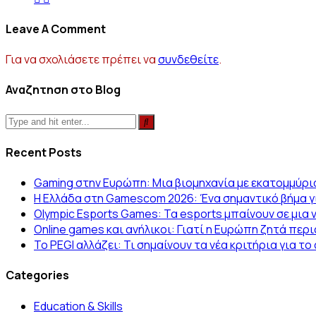
Leave A Comment
Για να σχολιάσετε πρέπει να
συνδεθείτε
.
Αναζητηση στο Blog
Recent Posts
Gaming στην Ευρώπη: Μια βιομηχανία με εκατομμύρι
Η Ελλάδα στη Gamescom 2026: Ένα σημαντικό βήμα γι
Olympic Esports Games: Τα esports μπαίνουν σε μια 
Online games και ανήλικοι: Γιατί η Ευρώπη ζητά πε
Το PEGI αλλάζει: Τι σημαίνουν τα νέα κριτήρια για τ
Categories
Education & Skills