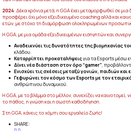
2024
: Δέκα χρόνια μετά, η GGA έχει μεταμορφωθεί σε μια
προσφέρει όχι μόνο εξειδικευμένο coaching αλλά και καινο
ετών, με στόχο τη διαμόρφωση ολοκληρωμένων προσωπικο
Η GGA, με μια ομάδα εξειδικευμένων εισηγητών και συνερ
Αναδεικνύει τις δυνατότητες της βιομηχανίας τ
κλάδου.
Καταρρίπτει προκαταλήψεις
για τα Esports μέσω
Δίνει νέα διάσταση στον όρο “gamer”
, προβάλλον
Ενισχύει τις σχέσεις μεταξύ γονιών, παιδιών και
Γεφυρώνει τον κόσμο των Esports με τον εταιρικ
ανθρώπινου δυναμικού.
Η GGA, με το βλέμμα στο μέλλον, συνεχίζει να καινοτομεί
το πάθος, η γνώση και η σωστή καθοδήγηση.
Στη GGA, κάνεις το χόμπι σου εργαλείο ζωής!
SHARE: