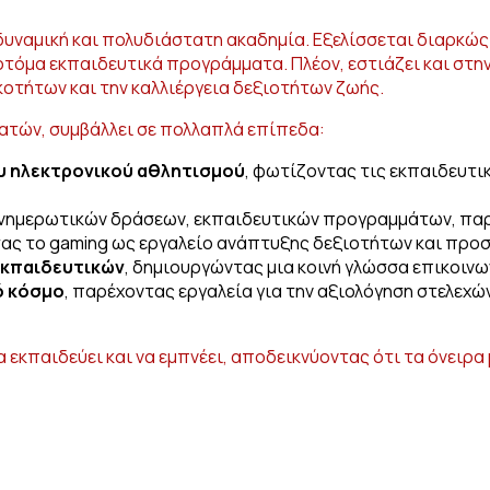
 δυναμική και πολυδιάστατη ακαδημία. Εξελίσσεται διαρκώς
τόμα εκπαιδευτικά προγράμματα. Πλέον, εστιάζει και στην α
τήτων και την καλλιέργεια δεξιοτήτων ζωής.
γατών, συμβάλλει σε πολλαπλά επίπεδα:
ου ηλεκτρονικού αθλητισμού
, φωτίζοντας τις εκπαιδευτι
 ενημερωτικών δράσεων, εκπαιδευτικών προγραμμάτων, παρ
τας το gaming ως εργαλείο ανάπτυξης δεξιοτήτων και προ
 εκπαιδευτικών
, δημιουργώντας μια κοινή γλώσσα επικοινω
ό κόσμο
, παρέχοντας εργαλεία για την αξιολόγηση στελεχώ
, να εκπαιδεύει και να εμπνέει, αποδεικνύοντας ότι τα όνε