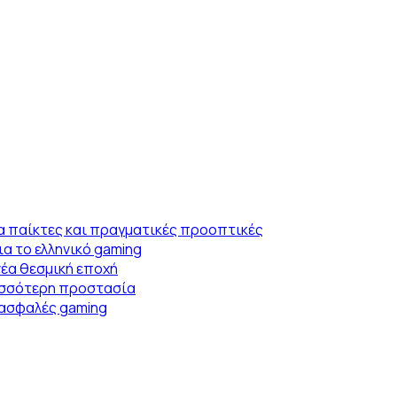
α παίκτες και πραγματικές προοπτικές
α το ελληνικό gaming
νέα θεσμική εποχή
ρισσότερη προστασία
ο ασφαλές gaming