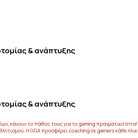
οτομίας & ανάπτυξης
οτομίας & ανάπτυξης
λέων, κάνουν το πάθος τους για το gaming πραγματικότητα!
θλητισμού. Η GGA προσφέρει coaching σε gamers κάθε ηλικί