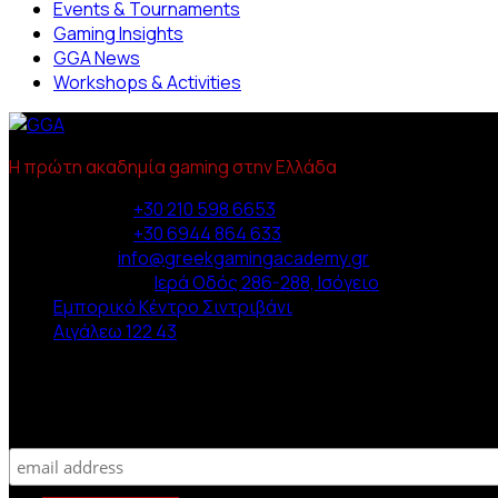
Events & Tournaments
Gaming Insights
GGA News
Workshops & Activities
Η πρώτη ακαδημία gaming στην Ελλάδα
Phone :
+30 210 598 6653
Phone :
+30 6944 864 633
Email :
info@greekgamingacademy.gr
Διεύθυνση :
Ιερά Οδός 286-288, Ισόγειο
Εμπορικό Κέντρο Σιντριβάνι
Αιγάλεω 122 43
Newsletter
Subscribe