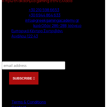
Η πρώτη ακαδημία gaming στην Ελλάδα
Phone :
+30 210 598 6653
Phone :
+30 6944 864 633
Email :
info@greekgamingacademy.gr
Διεύθυνση :
Ιερά Οδός 286-288, Ισόγειο
Εμπορικό Κέντρο Σιντριβάνι
Αιγάλεω 122 43
Newsletter
Subscribe
SUBSCRIBE
NEED HELP?
Terms & Conditions