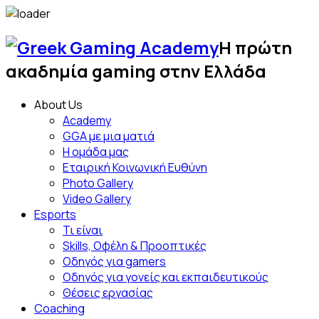
Skip
to
Η πρώτη
content
Greek
ακαδημία gaming στην Ελλάδα
Gami
About Us
Acad
Academy
GGA με μια ματιά
Η ομάδα μας
Εταιρική Κοινωνική Ευθύνη
Photo Gallery
Video Gallery
Esports
Τι είναι
Skills, Οφέλη & Προοπτικές
Οδηγός για gamers
Οδηγός για γονείς και εκπαιδευτικούς
Θέσεις εργασίας
Coaching