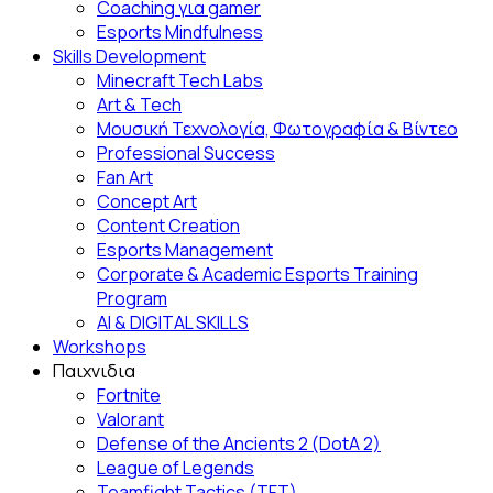
Coaching για gamer
Esports Mindfulness
Skills Development
Minecraft Tech Labs
Art & Tech
Μουσική Τεχνολογία, Φωτογραφία & Βίντεο
Professional Success
Fan Αrt
Concept Art
Content Creation
Esports Management
Corporate & Academic Esports Training
Program
AI & DIGITAL SKILLS
Workshops
Παιχνιδια
Fortnite
Valorant
Defense of the Ancients 2 (DotA 2)
League of Legends
Teamfight Tactics (TFT)