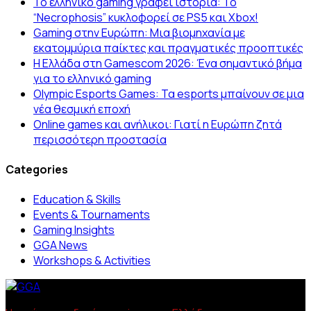
Το ελληνικό gaming γράφει ιστορία: Το
“Necrophosis” κυκλοφορεί σε PS5 και Xbox!
Gaming στην Ευρώπη: Μια βιομηχανία με
εκατομμύρια παίκτες και πραγματικές προοπτικές
Η Ελλάδα στη Gamescom 2026: Ένα σημαντικό βήμα
για το ελληνικό gaming
Olympic Esports Games: Τα esports μπαίνουν σε μια
νέα θεσμική εποχή
Online games και ανήλικοι: Γιατί η Ευρώπη ζητά
περισσότερη προστασία
Categories
Education & Skills
Events & Tournaments
Gaming Insights
GGA News
Workshops & Activities