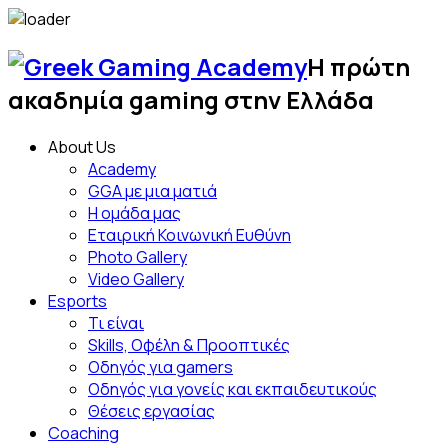
Skip
to
Η πρώτη
content
Greek
ακαδημία gaming στην Ελλάδα
Gami
About Us
Acad
Academy
GGA με μια ματιά
Η ομάδα μας
Εταιρική Κοινωνική Ευθύνη
Photo Gallery
Video Gallery
Esports
Τι είναι
Skills, Οφέλη & Προοπτικές
Οδηγός για gamers
Οδηγός για γονείς και εκπαιδευτικούς
Θέσεις εργασίας
Coaching