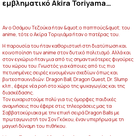
εμβληματικό Akira Toriyama…
Αν ο Οσάμου Τεζούκα ήταν &quot;ο παππούς&quot; του
anime, τότε ο Ακίρα Τοριγιάμα ήταν ο πατέρας του.
Η παρουσία του ήταν καθοριστική στη διατύπωση και
κοινοποίηση των anime στον δυτικό πολιτισμό. Αλλά και
στον εγχώριο ήταν μια από τις σημαντικότερες φιγούρες
του χώρου του. Γνωστός για κάποιες από τις πιο
πετυχημένες σειρές κινουμένων σχεδίων όπως και
βιντεοπαιχνιδιών: Dragon Ball, Dragon Quest, Dr. Slump
κλπ., έφερε νέα ροή στο χώρο της ψυχαγωγίας και της
διασκέδασης.
Τον ευχαριστούμε πολύ για τις όμορφες παιδικές
αναμνήσεις που έφερε στις τηλεοράσεις μας τα
Σαββατοκύριακα με την επική σειρά Dragon Balls με
πρωταγωνιστή τον Σον Γκόκου, έναν υπερήρωα με τη
μαγική δύναμη του πιθήκου.