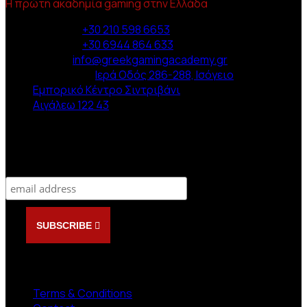
Η πρώτη ακαδημία gaming στην Ελλάδα
Phone :
+30 210 598 6653
Phone :
+30 6944 864 633
Email :
info@greekgamingacademy.gr
Διεύθυνση :
Ιερά Οδός 286-288, Ισόγειο
Εμπορικό Κέντρο Σιντριβάνι
Αιγάλεω 122 43
Newsletter
Subscribe
SUBSCRIBE
NEED HELP?
Terms & Conditions