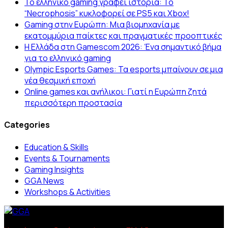
Το ελληνικό gaming γράφει ιστορία: Το
“Necrophosis” κυκλοφορεί σε PS5 και Xbox!
Gaming στην Ευρώπη: Μια βιομηχανία με
εκατομμύρια παίκτες και πραγματικές προοπτικές
Η Ελλάδα στη Gamescom 2026: Ένα σημαντικό βήμα
για το ελληνικό gaming
Olympic Esports Games: Τα esports μπαίνουν σε μια
νέα θεσμική εποχή
Online games και ανήλικοι: Γιατί η Ευρώπη ζητά
περισσότερη προστασία
Categories
Education & Skills
Events & Tournaments
Gaming Insights
GGA News
Workshops & Activities