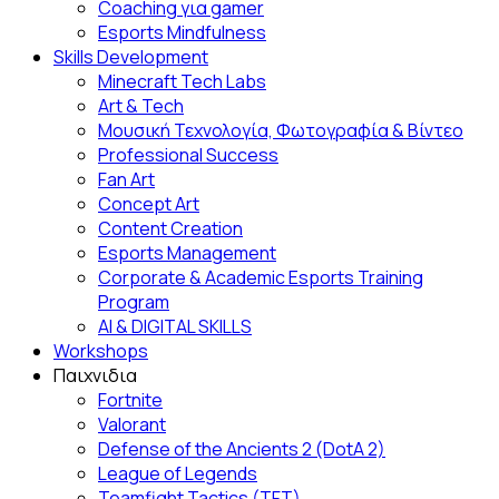
Coaching για gamer
Esports Mindfulness
Skills Development
Minecraft Tech Labs
Art & Tech
Μουσική Τεχνολογία, Φωτογραφία & Βίντεο
Professional Success
Fan Αrt
Concept Art
Content Creation
Esports Management
Corporate & Academic Esports Training
Program
AI & DIGITAL SKILLS
Workshops
Παιχνιδια
Fortnite
Valorant
Defense of the Ancients 2 (DotA 2)
League of Legends
Teamfight Tactics (TFT)