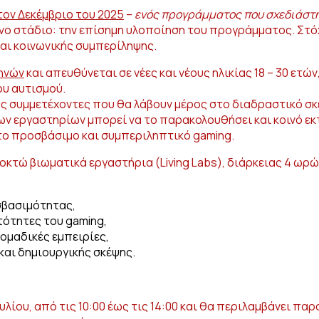
τον Δεκέμβριο του 2025
–
ενός προγράμματος που σχεδιάστη
ο στάδιο: την επίσημη υλοποίηση του προγράμματος. Στόχ
αι κοινωνικής συμπερίληψης.
ηνών
και απευθύνεται σε νέες και νέους ηλικίας 18 – 30 ε
ου αυτισμού.
υς συμμετέχοντες που θα λάβουν μέρος στο διαδραστικό σκέ
 εργαστηρίων μπορεί να το παρακολουθήσει και κοινό εκτό
 το προσβάσιμο και συμπεριληπτικό gaming.
κτώ βιωματικά εργαστήρια (Living Labs), διάρκειας 4 ωρώ
σβασιμότητας,
τότητες του gaming,
ομαδικές εμπειρίες,
και δημιουργικής σκέψης.
ουλίου, από τις 10:00 έως τις 14:00 και θα περιλαμβάνει 