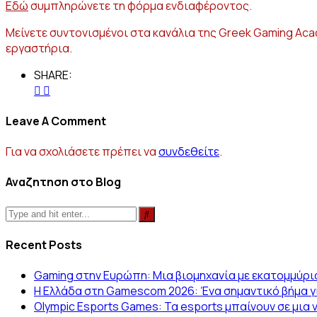
Εδώ
συμπληρώνετε τη φόρμα ενδιαφέροντος.
Μείνετε συντονισμένοι στα κανάλια της Greek Gaming Aca
εργαστήρια.
SHARE:
Leave A Comment
Για να σχολιάσετε πρέπει να
συνδεθείτε
.
Αναζητηση στο Blog
Recent Posts
Gaming στην Ευρώπη: Μια βιομηχανία με εκατομμύρι
Η Ελλάδα στη Gamescom 2026: Ένα σημαντικό βήμα γι
Olympic Esports Games: Τα esports μπαίνουν σε μια 