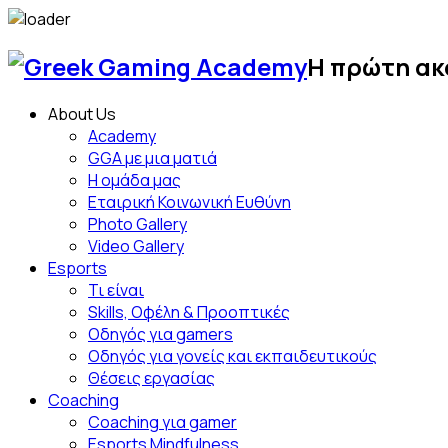
Skip
to
Η πρώτη ακ
content
About Us
Academy
GGA με μια ματιά
Η ομάδα μας
Εταιρική Κοινωνική Ευθύνη
Photo Gallery
Video Gallery
Esports
Τι είναι
Skills, Οφέλη & Προοπτικές
Οδηγός για gamers
Οδηγός για γονείς και εκπαιδευτικούς
Θέσεις εργασίας
Coaching
Coaching για gamer
Esports Mindfulness