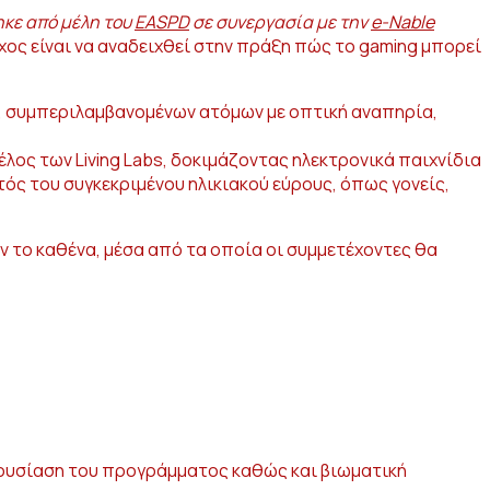
κε από μέλη του
EASPD
σε συνεργασία με την
e-Nable
ος είναι να αναδειχθεί στην πράξη πώς το gaming μπορεί
τών, συμπεριλαμβανομένων ατόμων με οπτική αναπηρία,
λος των Living Labs, δοκιμάζοντας ηλεκτρονικά παιχνίδια
ς του συγκεκριμένου ηλικιακού εύρους, όπως γονείς,
ν το καθένα, μέσα από τα οποία οι συμμετέχοντες θα
παρουσίαση του προγράμματος καθώς και βιωματική