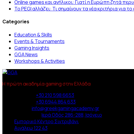
Online games και ανήλικοι: Γιατί η Ευρώπη ζητά πε
Το PEGI αλλάζει: Τι σημαίνουν τα νέα κριτήρια για τ
Categories
Education & Skills
Events & Tournaments
Gaming Insights
GGA News
Workshops & Activities
Η πρώτη ακαδημία gaming στην Ελλάδα
Phone :
+30 210 598 6653
Phone :
+30 6944 864 633
Email :
info@greekgamingacademy.gr
Διεύθυνση :
Ιερά Οδός 286-288, Ισόγειο
Εμπορικό Κέντρο Σιντριβάνι
Αιγάλεω 122 43