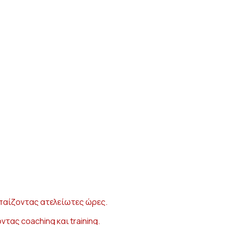
παίζοντας ατελείωτες ώρες.
τας coaching και training.