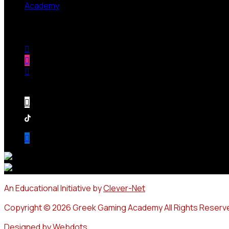
Academy
Follow us
An Educational Initiative by
Clever-Net
Copyright © 2026 Greek Gaming Academy All Rights Reserv
Designed by
Webdots