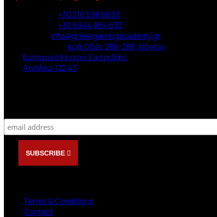
Phone :
+30 210 598 6653
Phone :
+30 6944 864 633
Email :
info@greekgamingacademy.gr
Διεύθυνση :
Ιερά Οδός 286-288, Ισόγειο
Εμπορικό Κέντρο Σιντριβάνι
Αιγάλεω 122 43
Newsletter
Subscribe
SUBSCRIBE
NEED HELP?
Terms & Conditions
Contact