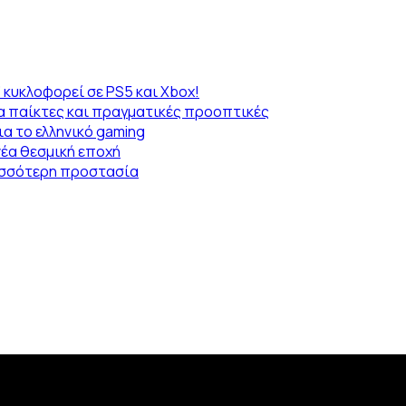
” κυκλοφορεί σε PS5 και Xbox!
α παίκτες και πραγματικές προοπτικές
α το ελληνικό gaming
νέα θεσμική εποχή
ρισσότερη προστασία