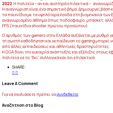
2022
Η πολιτεία – αν και αυστηρά επιλεκτικά – αναγνωρί
Η αναγνώριση είναι ένα σημαντικό βήμα. Δημιουργεί βάση 
τα παιχνίδια με τα υψηλότερα έσοδα στη βιομηχανία των E
αναγνωρισμένο άθλημα όπως ποδόσφαιρο, μπάσκετ, αλλά κα
FPS (παιχνίδια shooter πρώτου προσώπου).
Ο αριθμός των gamers στην Ελλάδα αυξάνεται με ρυθμό γε
τη σωστή καθοδήγηση και εκπαίδευση το gaming μπορεί ν
από άλλες εκπαιδεύσεις και αθλητικές δραστηριότητες.
Η GGA δίνει την ευκαιρία ανάπτυξης και εξέλιξης στους 
πολιτεία να το “δει” συλλογικά και όχι επιλεκτικά.
SHARE:
Leave A Comment
Για να σχολιάσετε πρέπει να
συνδεθείτε
.
Αναζητηση στο Blog