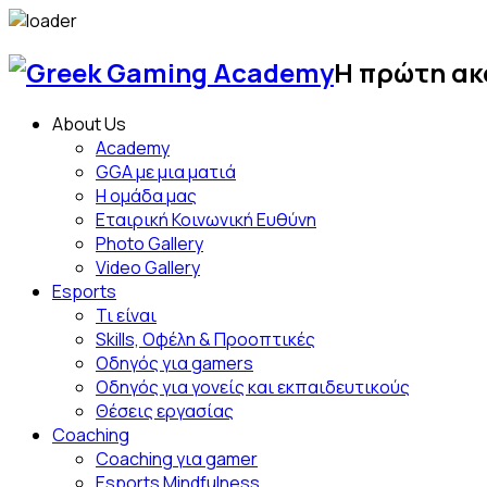
Skip
to
Η πρώτη ακ
content
About Us
Academy
GGA με μια ματιά
Η ομάδα μας
Εταιρική Κοινωνική Ευθύνη
Photo Gallery
Video Gallery
Esports
Τι είναι
Skills, Οφέλη & Προοπτικές
Οδηγός για gamers
Οδηγός για γονείς και εκπαιδευτικούς
Θέσεις εργασίας
Coaching
Coaching για gamer
Esports Mindfulness