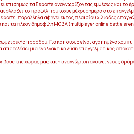
ζει επισήμως τα Esports αναγνωρίζοντας εμμέσως και το έ
και αλλάζει το προφίλ που ίσχυε μέχρι σήμερα στο επαγγελ
sports, παράλληλα αφήνει εκτός πλαισίου χιλιάδες επαγγελ
ι τα πλέον δημοφιλή ΜΟΒΑ (multiplayer online battle aren
ωμετρικής προόδου. Για κάποιους είναι αγαπημένο χόμπι, 
α αποτελέσει μια εναλλακτική λύση επαγγελματικής αποκα
έφηβους της χώρας μας και η αναγνώριση ανοίγει νέους δρό