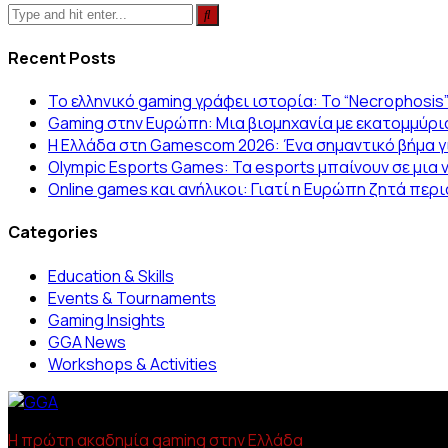
Recent Posts
Το ελληνικό gaming γράφει ιστορία: Το “Necrophosis
Gaming στην Ευρώπη: Μια βιομηχανία με εκατομμύρι
Η Ελλάδα στη Gamescom 2026: Ένα σημαντικό βήμα γι
Olympic Esports Games: Τα esports μπαίνουν σε μια 
Online games και ανήλικοι: Γιατί η Ευρώπη ζητά πε
Categories
Education & Skills
Events & Tournaments
Gaming Insights
GGA News
Workshops & Activities
Η πρώτη ακαδημία gaming στην Ελλάδα