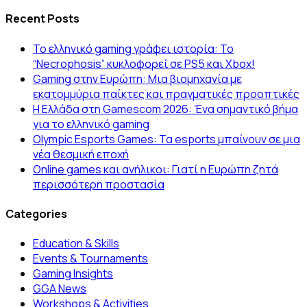
Recent Posts
Το ελληνικό gaming γράφει ιστορία: Το
“Necrophosis” κυκλοφορεί σε PS5 και Xbox!
Gaming στην Ευρώπη: Μια βιομηχανία με
εκατομμύρια παίκτες και πραγματικές προοπτικές
Η Ελλάδα στη Gamescom 2026: Ένα σημαντικό βήμα
για το ελληνικό gaming
Olympic Esports Games: Τα esports μπαίνουν σε μια
νέα θεσμική εποχή
Online games και ανήλικοι: Γιατί η Ευρώπη ζητά
περισσότερη προστασία
Categories
Education & Skills
Events & Tournaments
Gaming Insights
GGA News
Workshops & Activities