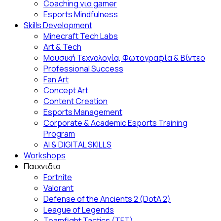
Coaching για gamer
Esports Mindfulness
Skills Development
Minecraft Tech Labs
Art & Tech
Μουσική Τεχνολογία, Φωτογραφία & Βίντεο
Professional Success
Fan Αrt
Concept Art
Content Creation
Esports Management
Corporate & Academic Esports Training
Program
AI & DIGITAL SKILLS
Workshops
Παιχνιδια
Fortnite
Valorant
Defense of the Ancients 2 (DotA 2)
League of Legends
Teamfight Tactics (TFT)