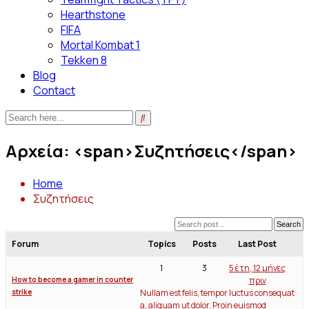
Hearthstone
FIFA
Mortal Kombat 1
Tekken 8
Blog
Contact
Αρχεία: <span>Συζητήσεις</span>
Home
Συζητήσεις
Search
Forum
Topics
Posts
Last Post
1
3
5 έτη, 12 μήνες
πριν
How to become a gamer in counter
Nullam est felis, tempor luctus consequat
strike
a, aliquam ut dolor. Proin euismod