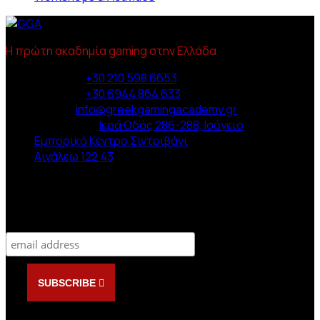
Η πρώτη ακαδημία gaming στην Ελλάδα
Phone :
+30 210 598 6653
Phone :
+30 6944 864 633
Email :
info@greekgamingacademy.gr
Διεύθυνση :
Ιερά Οδός 286-288, Ισόγειο
Εμπορικό Κέντρο Σιντριβάνι
Αιγάλεω 122 43
Newsletter
Subscribe
SUBSCRIBE