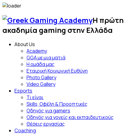
Skip
to
Η πρώτη
content
Greek
ακαδημία gaming στην Ελλάδα
Gami
About Us
Acad
Academy
GGA με μια ματιά
Η ομάδα μας
Εταιρική Κοινωνική Ευθύνη
Photo Gallery
Video Gallery
Esports
Τι είναι
Skills, Οφέλη & Προοπτικές
Οδηγός για gamers
Οδηγός για γονείς και εκπαιδευτικούς
Θέσεις εργασίας
Coaching