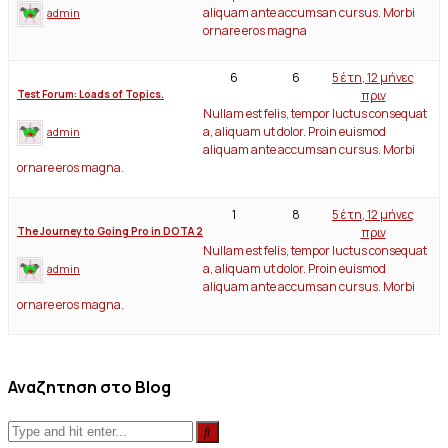
aliquam ante accumsan cursus. Morbi
admin
ornare eros magna
6
6
5 έτη, 12 μήνες
πριν
Test Forum: Loads of Topics.
Nullam est felis, tempor luctus consequat
a, aliquam ut dolor. Proin euismod
admin
aliquam ante accumsan cursus. Morbi
ornare eros magna.
1
8
5 έτη, 12 μήνες
πριν
The Journey to Going Pro in DOTA 2
Nullam est felis, tempor luctus consequat
a, aliquam ut dolor. Proin euismod
admin
aliquam ante accumsan cursus. Morbi
ornare eros magna.
Αναζητηση στο Blog