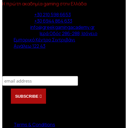
Η πρώτη ακαδημία gaming στην Ελλάδα
Phone :
+30 210 598 6653
Phone :
+30 6944 864 633
Email :
info@greekgamingacademy.gr
Διεύθυνση :
Ιερά Οδός 286-288, Ισόγειο
Εμπορικό Κέντρο Σιντριβάνι
Αιγάλεω 122 43
Newsletter
Subscribe
SUBSCRIBE
NEED HELP?
Terms & Conditions