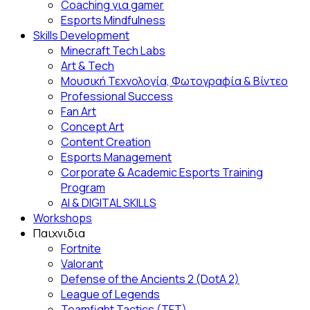
Coaching για gamer
Esports Mindfulness
Skills Development
Minecraft Tech Labs
Art & Tech
Μουσική Τεχνολογία, Φωτογραφία & Βίντεο
Professional Success
Fan Αrt
Concept Art
Content Creation
Esports Management
Corporate & Academic Esports Training
Program
AI & DIGITAL SKILLS
Workshops
Παιχνιδια
Fortnite
Valorant
Defense of the Ancients 2 (DotA 2)
League of Legends
Teamfight Tactics (TFT)