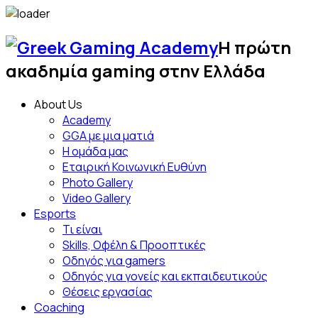
Skip
to
Η πρώτη
content
Greek
ακαδημία gaming στην Ελλάδα
Gami
About Us
Acad
Academy
GGA με μια ματιά
Η ομάδα μας
Εταιρική Κοινωνική Ευθύνη
Photo Gallery
Video Gallery
Esports
Τι είναι
Skills, Οφέλη & Προοπτικές
Οδηγός για gamers
Οδηγός για γονείς και εκπαιδευτικούς
Θέσεις εργασίας
Coaching